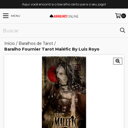
Aqui você encontra o baralho certo para o seu jogo!
MENU
0
Início
/
Baralhos de Tarot
/
Baralho Fournier Tarot Maléfic By Luis Royo