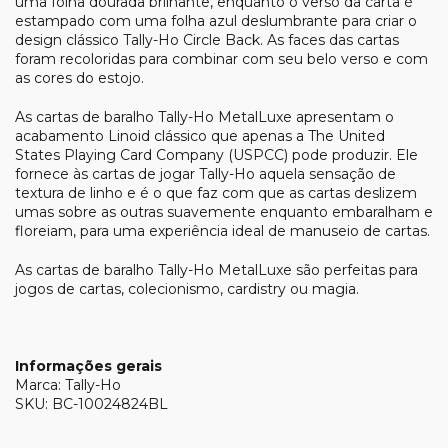
uma folha dourada brilhante, enquanto o verso da carta é
estampado com uma folha azul deslumbrante para criar o
design clássico Tally-Ho Circle Back. As faces das cartas
foram recoloridas para combinar com seu belo verso e com
as cores do estojo.
As cartas de baralho Tally-Ho MetalLuxe apresentam o
acabamento Linoid clássico que apenas a The United
States Playing Card Company (USPCC) pode produzir. Ele
fornece às cartas de jogar Tally-Ho aquela sensação de
textura de linho e é o que faz com que as cartas deslizem
umas sobre as outras suavemente enquanto embaralham e
floreiam, para uma experiência ideal de manuseio de cartas.
As cartas de baralho Tally-Ho MetalLuxe são perfeitas para
jogos de cartas, colecionismo, cardistry ou magia.
Informações gerais
Marca: Tally-Ho
SKU: BC-10024824BL