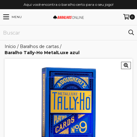
Aqui você encontra o baralho certo para o seu jogo!
MENU
0
Início
/
Baralhos de cartas
/
Baralho Tally-Ho MetalLuxe azul