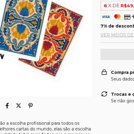
6
X DE
R$49
7% de descon
VER MEIOS D
Compra p
Seus dados
Trocas e 
Se não gos
ão a escolha profissional para todos os
lhores cartas do mundo, elas são a escolha