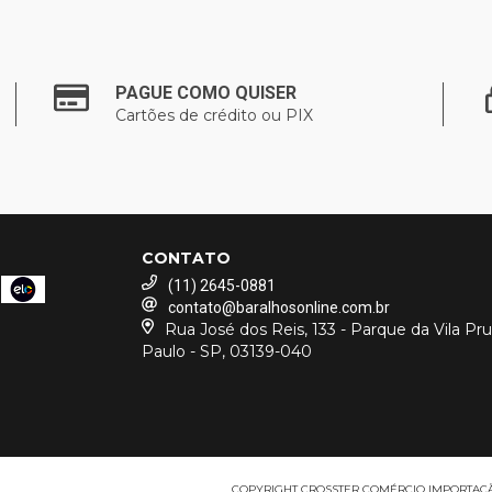
PAGUE COMO QUISER
Cartões de crédito ou PIX
CONTATO
(11) 2645-0881
contato@baralhosonline.com.br
Rua José dos Reis, 133 - Parque da Vila Pr
Paulo - SP, 03139-040
COPYRIGHT CROSSTER COMÉRCIO IMPORTAÇÃO 