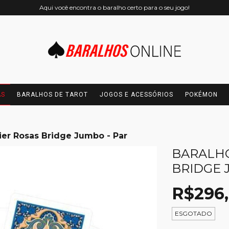
Aqui você encontra o baralho certo para o seu jogo!
AS
BARALHOS DE TAROT
JOGOS E ACESSÓRIOS
POKÉMON
ier Rosas Bridge Jumbo - Par
BARALHO
BRIDGE 
R$296
ESGOTADO