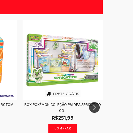
FRETE GRÁTIS
O ROTOM
BOX POKÉMON COLEÇÃO PALDEA SPRIGATITO
BOOSTER D
CO...
R$251,99