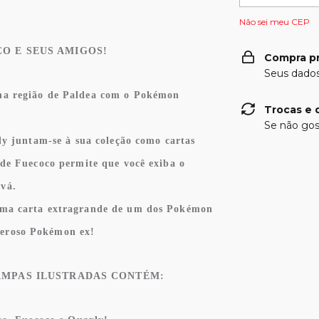
Não sei meu CEP
O E SEUS AMIGOS!
Compra p
Seus dados
na região de Paldea com o Pokémon
Trocas e 
Se não gos
xly juntam-se à sua coleção como cartas
 de Fuecoco permite que você exiba o
vá.
uma carta extragrande de um dos Pokémon
eroso Pokémon ex!
AMPAS ILUSTRADAS CONTÉM: