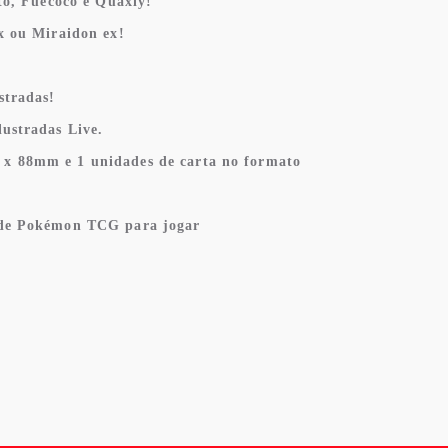
ito, Fuecoco e Quaxly!
x ou Miraidon ex!
stradas!
lustradas Live.
 x 88mm e 1 unidades de carta no formato
s de Pokémon TCG para jogar