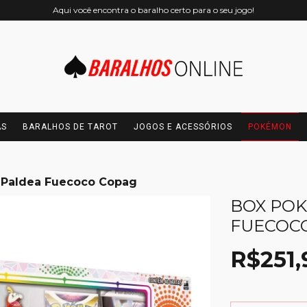
Aqui você encontra o baralho certo para o seu jogo!
AS
BARALHOS DE TAROT
JOGOS E ACESSÓRIOS
POKÉMON
 Paldea Fuecoco Copag
BOX PO
FUECOC
R$251,