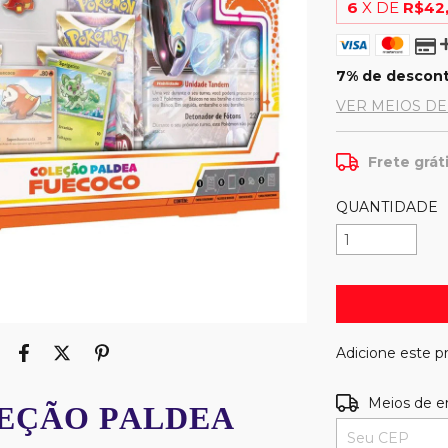
6
X DE
R$42
7% de descon
VER MEIOS D
Frete grát
QUANTIDADE
Adicione este 
Entregas para o
Meios de e
EÇÃO PALDEA