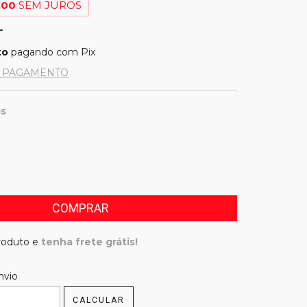
,00
SEM JUROS
to
pagando com Pix
E PAGAMENTO
is
produto e
tenha frete grátis!
 CEP:
nvio
ALTERAR CEP
CALCULAR