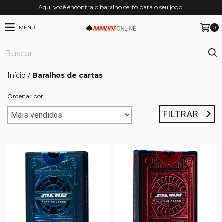
Aqui você encontra o baralho certo para o seu jogo!
MENU
0
Início
/
Baralhos de cartas
Ordenar por
FILTRAR