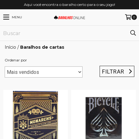
Aqui você encontra o baralho certo para o seu jogo!
MENU
0
Início
/
Baralhos de cartas
Ordenar por
FILTRAR